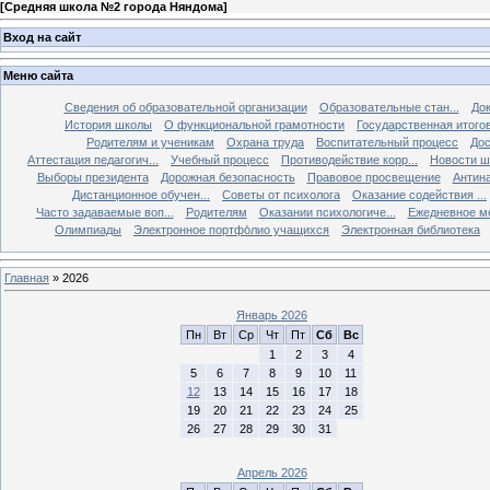
[
Средняя школа №2 города Няндома
]
Вход на сайт
Меню сайта
Сведения об образовательной организации
Образовательные стан...
До
История школы
О функциональной грамотности
Государственная итого
Родителям и ученикам
Охрана труда
Воспитательный процесс
Дос
Аттестация педагогич...
Учебный процесс
Противодействие корр...
Новости 
Выборы президента
Дорожная безопасность
Правовое просвещение
Антина
Дистанционное обучен...
Советы от психолога
Оказание содействия ...
Часто задаваемые воп...
Родителям
Оказании психологиче...
Ежедневное м
Олимпиады
Электронное портфо́лио учащихся
Электронная библиотека
Главная
»
2026
Январь 2026
Пн
Вт
Ср
Чт
Пт
Сб
Вс
1
2
3
4
5
6
7
8
9
10
11
12
13
14
15
16
17
18
19
20
21
22
23
24
25
26
27
28
29
30
31
Апрель 2026